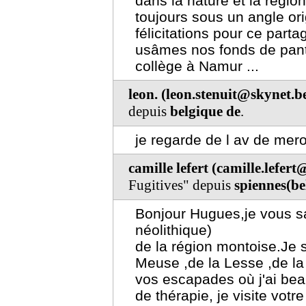
dans la nature et la région
toujours sous un angle ori
félicitations pour ce part
usâmes nos fonds de pan
collège à Namur ...
leon. (leon.stenuit@skynet.b
depuis
belgique de
.
je regarde de l av de mero
camille lefert (camille.lefer
Fugitives" depuis
spiennes(be
Bonjour Hugues,je vous s
néolithique)
de la région montoise.Je s
Meuse ,de la Lesse ,de l
vos escapades où j'ai be
de thérapie, je visite votre