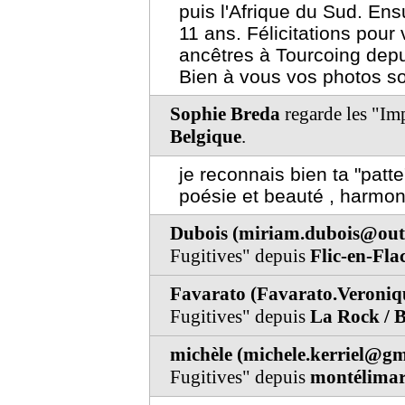
puis l'Afrique du Sud. En
11 ans. Félicitations pour v
ancêtres à Tourcoing dep
Bien à vous vos photos so
Sophie Breda
regarde les "Im
Belgique
.
je reconnais bien ta "patt
poésie et beauté , harmoni
Dubois (miriam.dubois@out
Fugitives" depuis
Flic-en-Fla
Favarato (Favarato.Veroni
Fugitives" depuis
La Rock / 
michèle (michele.kerriel@gm
Fugitives" depuis
montélimar