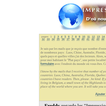
pages 1
2
3
4
5
6
7
8
9
10
11
12
13
14
32
33
34
35
36
37
38
39
40
41
42
43
44
Je sais par les mails que je reçois que nombre d'en
de nombreux pays : Laos, Chine, Australie, Floride,
quels pays et quelles villes j'ai des lecteurs. Alors,
pour moi habitant le "Plat pays", une petite localit
formulaire
avec l'endroit du monde où vous êtes. C
I know by the mails that I receive that number of y
countries: Laos, China, Australia, Florida, Quebec,
countries I have readers. Then, please , be kind. If
living in Belgium, a small town of the Highlands is 
place of the world where you are. It will take you 
Ajouter
Freddy
regarde les "Impressi