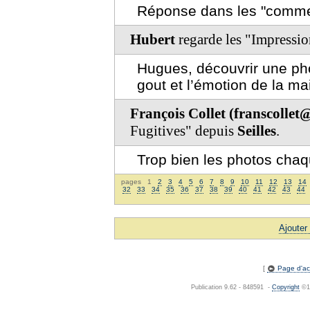
Réponse dans les "commen
Hubert
regarde les "Impressio
Hugues, découvrir une phot
gout et l’émotion de la ma
François Collet (franscolle
Fugitives" depuis
Seilles
.
Trop bien les photos chaqu
pages 1
2
3
4
5
6
7
8
9
10
11
12
13
14
32
33
34
35
36
37
38
39
40
41
42
43
44
Ajouter
[
Page d'acc
Publication 9.62 - 848591 -
Copyright
©19