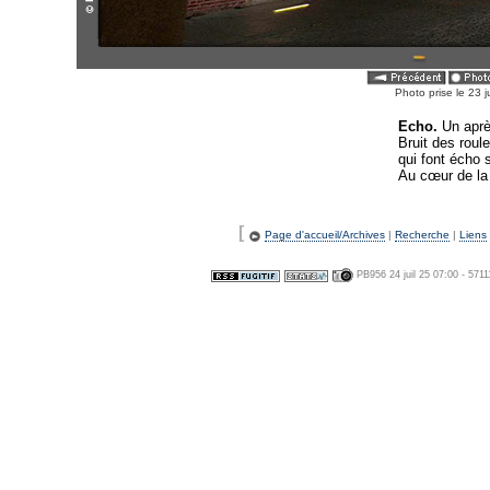
Photo prise le 23 j
Echo.
Un aprè
Bruit des roule
qui font écho s
Au cœur de la
[
Page d'accueil/Archives
|
Recherche
|
Liens
PB956 24 juil 25 07:00 - 571